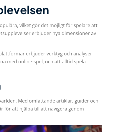
plevelsen
pulära, vilket gör det möjligt för spelare att
ghetsupplevelser erbjuder nya dimensioner av
plattformar erbjuder verktyg och analyser
na med online-spel, och att alltid spela
n
ovärlden. Med omfattande artiklar, guider och
är för att hjälpa till att navigera genom