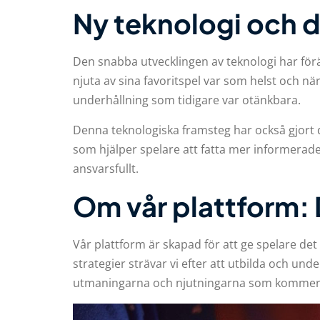
Ny teknologi och 
Den snabba utvecklingen av teknologi har föränd
njuta av sina favoritspel var som helst och nä
underhållning som tidigare var otänkbara.
Denna teknologiska framsteg har också gjort d
som hjälper spelare att fatta mer informerade 
ansvarsfullt.
Om vår plattform: 
Vår plattform är skapad för att ge spelare det
strategier strävar vi efter att utbilda och under
utmaningarna och njutningarna som kommer