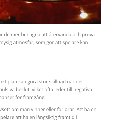
t, är de mer benägna att återvända och prova
 mysig atmosfär, som gör att spelare kan
kt plan kan göra stor skillnad när det
iva beslut, vilket ofta leder till negativa
chanser för framgång.
vsett om man vinner eller förlorar. Att ha en
elare att ha en långsiktig framtid i