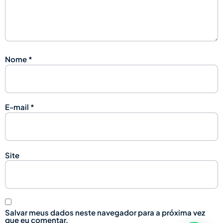
Nome
*
E-mail
*
Site
Salvar meus dados neste navegador para a próxima vez
que eu comentar.